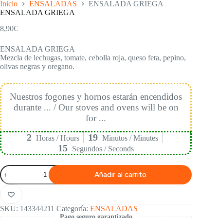
Inicio
ENSALADAS
ENSALADA GRIEGA
ENSALADA GRIEGA
8,90
€
ENSALADA GRIEGA
Mezcla de lechugas, tomate, cebolla roja, queso feta, pepino,
olivas negras y oregano.
Nuestros fogones y hornos estarán encendidos
durante ... / Our stoves and ovens will be on
for ...
2
19
Horas / Hours
Minutos / Minutes
14
Segundos / Seconds
ENSALADA
Añadir al carrito
GRIEGA
cantidad
SKU:
143344211
Categoría:
ENSALADAS
Pago seguro garantizado