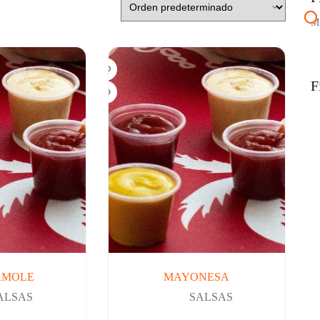
M
F
AMOLE
MAYONESA
ALSAS
SALSAS