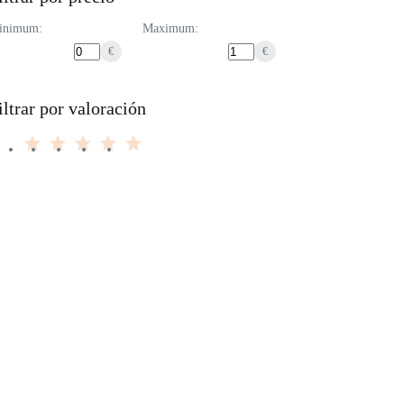
inimum:
Maximum:
€
€
iltrar por valoración