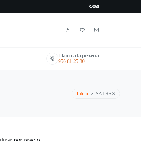
Carro
de
compra
Llama a la pizzería
956 81 25 30
Inicio
SALSAS
iltrar por precio