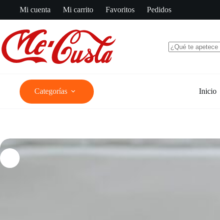
Saltar
Mi cuenta
Mi carrito
Favoritos
Pedidos
al
contenido
Sin
resultados
Categorías
Inicio