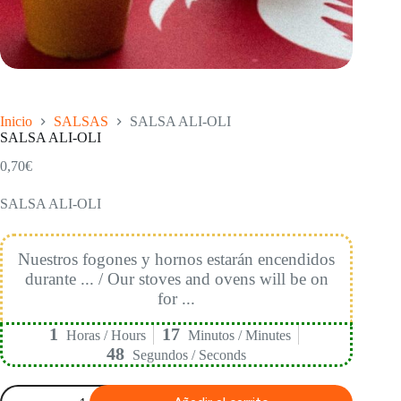
Inicio
SALSAS
SALSA ALI-OLI
SALSA ALI-OLI
0,70
€
SALSA ALI-OLI
Nuestros fogones y hornos estarán encendidos
durante ... / Our stoves and ovens will be on
for ...
1
17
Horas / Hours
Minutos / Minutes
47
Segundos / Seconds
SALSA