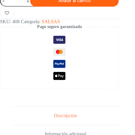
Añadir al carrito
ALI-
OLI
cantidad
SKU:
408
Categoría:
SALSAS
Pago seguro garantizado
Descripción
Información adicional