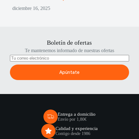
diciembre 16, 2025
di
Boletín de ofertas
Te mantenemos informado de nuestras ofertas
Apúntate
Entrega a domicilio
Envío por 1,80€
Calidad y experiencia
Contigo desde 1986