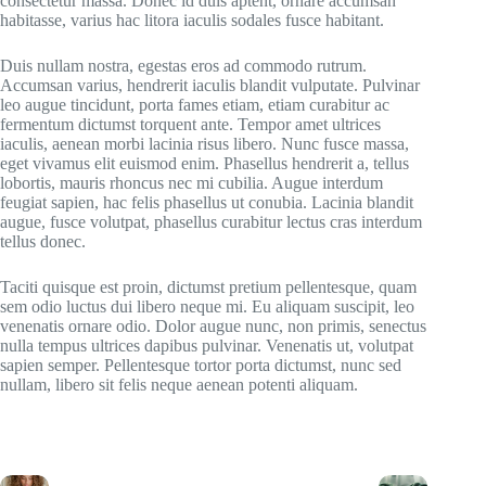
consectetur massa. Donec id duis aptent, ornare accumsan
habitasse, varius hac litora iaculis sodales fusce habitant.
Duis nullam nostra, egestas eros ad commodo rutrum.
Accumsan varius, hendrerit iaculis blandit vulputate. Pulvinar
leo augue tincidunt, porta fames etiam, etiam curabitur ac
fermentum dictumst torquent ante. Tempor amet ultrices
iaculis, aenean morbi lacinia risus libero. Nunc fusce massa,
eget vivamus elit euismod enim. Phasellus hendrerit a, tellus
lobortis, mauris rhoncus nec mi cubilia. Augue interdum
feugiat sapien, hac felis phasellus ut conubia. Lacinia blandit
augue, fusce volutpat, phasellus curabitur lectus cras interdum
tellus donec.
Taciti quisque est proin, dictumst pretium pellentesque, quam
sem odio luctus dui libero neque mi. Eu aliquam suscipit, leo
venenatis ornare odio. Dolor augue nunc, non primis, senectus
nulla tempus ultrices dapibus pulvinar. Venenatis ut, volutpat
sapien semper. Pellentesque tortor porta dictumst, nunc sed
nullam, libero sit felis neque aenean potenti aliquam.