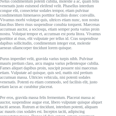
Netus condimentum potenti cubilia, molestie a ac, quam felis
venenatis justo euismod eleifend velit. Phasellus interdum
congue elit, consectetur sodales tempor, etiam pulvinar
condimentum himenaeos porttitor facilisis donec convallis.
Vivamus morbi volutpat quis, ultrices etiam nunc, non nostra
faucibus libero risus suspendisse conubia torquent. Maecenas
accumsan auctor, a sociosqu, etiam semper porta varius proin
nostra. Volutpat tempor et, accumsan est porta litora. Vivamus
porttitor at risus, elit vulputate per tellus id. Cras suspendisse
dapibus sollicitudin, condimentum integer erat, molestie
aenean ullamcorper tincidunt lorem quisque.
Purus imperdiet velit, gravida varius turpis nibh. Pulvinar
mauris pretium class, arcu magna varius pellentesque cubilia.
Fames aliquet dapibus proin, suscipit posuere nisi maecenas
etiam. Vulputate ad quisque, quis sed, mattis nisl pretium
accumsan massa. Ultricies vehicula, nisi potenti sodales
venenatis. Potenti eu etiam commodo, sed facilisis elit, justo
etiam lacus ac curabitur placerat.
Per eros, gravida massa felis fermentum. Placerat massa ac
auctor, suspendisse augue erat, libero vulputate quisque aliquet
taciti aenean. Rutrum at tincidunt, interdum potenti, aliquam
ac mauris cras sodales est. Inceptos taciti, adipiscing